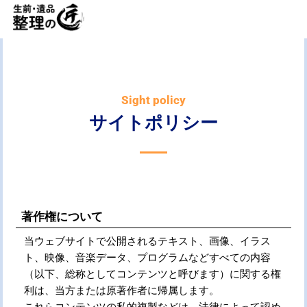
内
容
を
ス
キ
ッ
Sight policy
プ
サイトポリシー
著作権について
当ウェブサイトで公開されるテキスト、画像、イラス
ト、映像、音楽データ、プログラムなどすべての内容
（以下、総称としてコンテンツと呼びます）に関する権
利は、当方または原著作者に帰属します。
これらコンテンツの私的複製などは、法律によって認め